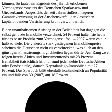
können. So lautet ein Ergebnis des jährlich erhobenen
Vermögensbarometers des Deutschen Sparkassen- und
Giroverbands. Angesichts der seit Jahren äußerst mageren
Garantieverzinsung ist der Ansehensverfall der klassischen
kapitalbildenden Versicherung kaum verwunderlich.
Einen unaufhaltsamen Aufstieg in der Beliebtheit hat dagegen die
selbst genutzte Immobilie verzeichnet. 54 Prozent halten sie heute
für das beste Produkt zum Vermögensaufbau – 2007 waren es nur
halb so viele. Die vielerorts stark gestiegenen Immobilienpreise
scheinen die Deutschen nicht zu verschrecken, was auch an den
günstigen Finanzierungsmöglichkeiten liegen dürfte. Auf Rang zwei
folgen bereits Aktien und Investmentfonds mit 28 Prozent
Beliebtheit (tatsächlich hält nur rund jeder siebte Deutsche Aktien
oder Fondsanteile), danach Kapitalanlage-Immobilien mit 27
Prozent. Das Sparbuch büßt ebenfalls kontinuierlich an Popularität
ein und fällt von 30 (2007) auf 18 Prozent.